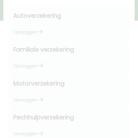
Autoverzekering
arrow_forward
Opzeggen
Familiale verzekering
arrow_forward
Opzeggen
Motorverzekering
arrow_forward
Opzeggen
Pechhulpverzekering
arrow_forward
Opzeggen