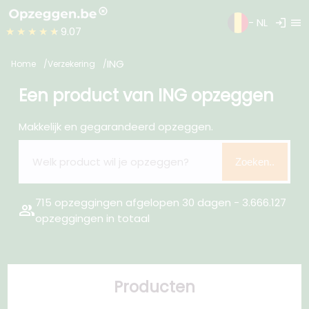
login
menu
- NL
★★★★★
9.07
ING
Home
Verzekering
Een product van ING opzeggen
Makkelijk en gegarandeerd opzeggen.
Zoeken..
715 opzeggingen afgelopen 30 dagen - 3.666.127
group
opzeggingen in totaal
Producten