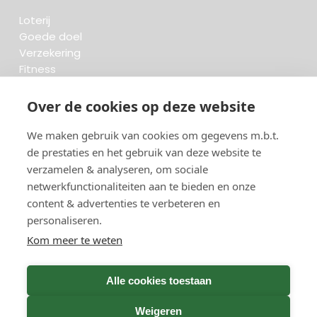
Loterij
Goede doel
Verzekering
Fitness
Krant & Tijdschrift
Opzeggen.be
Over de cookies op deze website
We maken gebruik van cookies om gegevens m.b.t.
FAQ
de prestaties en het gebruik van deze website te
Beoordelingen
verzamelen & analyseren, om sociale
Blog
Meteen opzeggen
netwerkfunctionaliteiten aan te bieden en onze
content & advertenties te verbeteren en
personaliseren.
Zoeken..
Kom meer te weten
736 opzeggingen afgelopen 30 dagen - 3.666.127
Alle cookies toestaan
group
opzeggingen in totaal
Weigeren