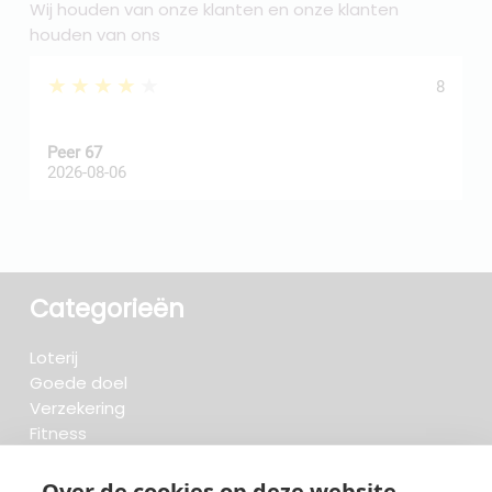
Wij houden van onze klanten en onze klanten
houden van ons
★★★★★
8
Peer 67
A
2026-08-06
2
Categorieën
Loterij
Goede doel
Verzekering
Fitness
Krant & Tijdschrift
Opzeggen.be
Over de cookies op deze website