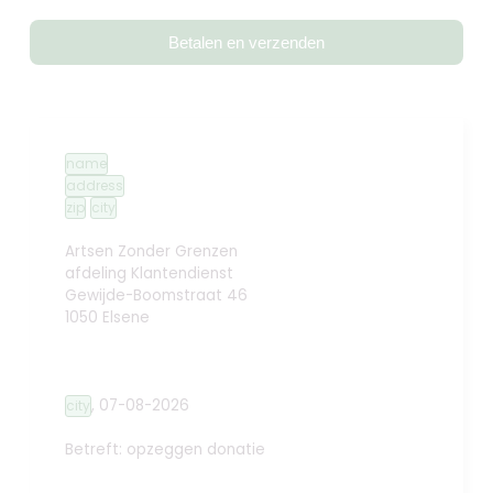
Betalen en verzenden
name
address
zip
city
Artsen Zonder Grenzen
afdeling Klantendienst
Gewijde-Boomstraat 46
1050 Elsene
,
07-08-2026
city
Betreft: opzeggen donatie