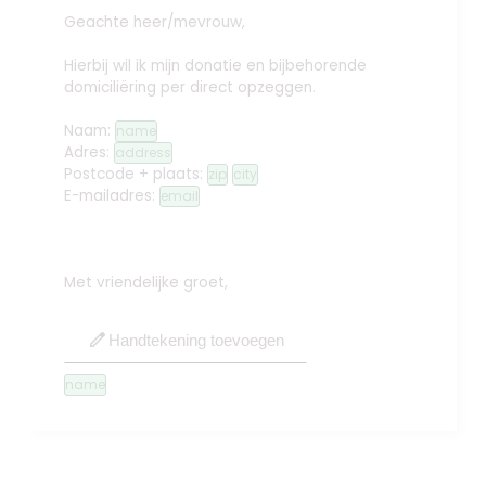
Geachte heer/mevrouw,
Hierbij wil ik mijn donatie en bijbehorende
domiciliëring per direct opzeggen.
Naam:
name
Adres:
address
Postcode + plaats:
zip
city
E-mailadres:
email
Met vriendelijke groet,
edit
Handtekening toevoegen
name