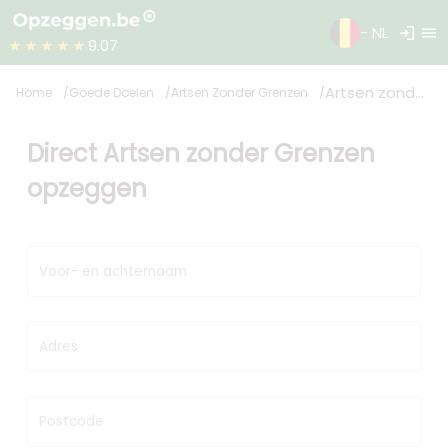
login
menu
- NL
★★★★★
9.07
Artsen zonder Grenzen
Home
Goede Doelen
Artsen Zonder Grenzen
Direct Artsen zonder Grenzen
opzeggen
Voor- en achternaam
Adres
Postcode