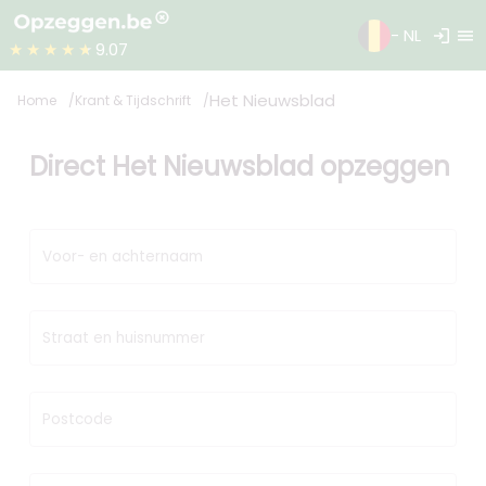
login
menu
- NL
★★★★★
9.07
Het Nieuwsblad
Home
Krant & Tijdschrift
Direct Het Nieuwsblad opzeggen
Voor- en achternaam
Straat en huisnummer
Postcode