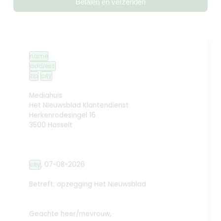
Betalen en verzenden
name
address
zip
city
Mediahuis
Het Nieuwsblad Klantendienst
Herkenrodesingel 16
3500 Hasselt
,
07-08-2026
city
Betreft: opzegging
Het Nieuwsblad
Geachte heer/mevrouw,