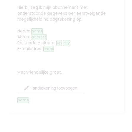
Hierbij zeg ik mijn abonnement met
onderstaande gegevens per eerstvolgende
mogelijkheid na dagtekening op.
Naam:
name
Adres:
address
Postcode + plaats:
zip
city
E-mailadres:
email
Met vriendelijke groet,
edit
Handtekening toevoegen
name