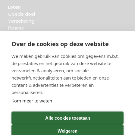
Loterij
Goede doel
Verzekering
Fitness
Krant & Tijdschrift
Opzeggen.be
Over de cookies op deze website
We maken gebruik van cookies om gegevens m.b.t.
FAQ
de prestaties en het gebruik van deze website te
Beoordelingen
verzamelen & analyseren, om sociale
Blog
Meteen opzeggen
netwerkfunctionaliteiten aan te bieden en onze
content & advertenties te verbeteren en
personaliseren.
Zoeken..
Kom meer te weten
736 opzeggingen afgelopen 30 dagen - 3.666.127
Alle cookies toestaan
group
opzeggingen in totaal
Weigeren