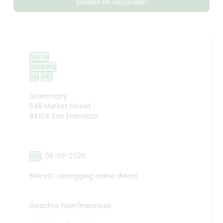
Betalen en verzenden
name
address
zip
city
Grammarly
548 Market Street
94104 San Francisco
,
08-08-2026
city
Betreft: opzegging online dienst
Geachte heer/mevrouw,