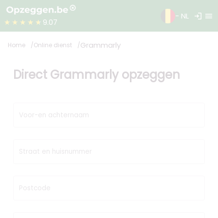
login
menu
- NL
★★★★★
9.07
Grammarly
Home
Online dienst
Direct Grammarly opzeggen
Voor-en achternaam
Straat en huisnummer
Postcode