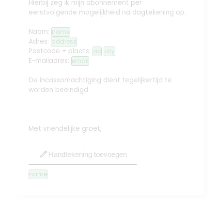
Hierbij zeg ik mijn abonnement per
eerstvolgende mogelijkheid na dagtekening op.
Naam:
name
Adres:
address
Postcode + plaats:
zip
city
E-mailadres:
email
De incassomachtiging dient tegelijkertijd te
worden beëindigd.
Met vriendelijke groet,
edit
Handtekening toevoegen
name