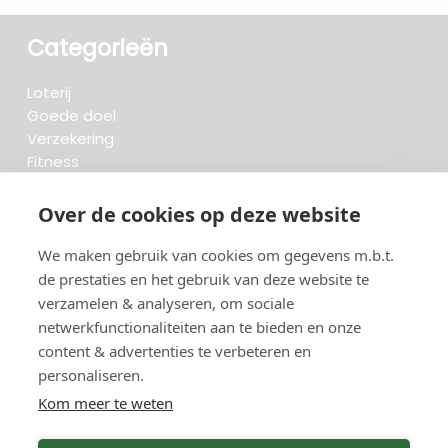
Categorieën
Loterij
Goede doel
Verzekering
Fitness
Krant & Tijdschrift
Opzeggen.be
Over de cookies op deze website
We maken gebruik van cookies om gegevens m.b.t.
FAQ
de prestaties en het gebruik van deze website te
Beoordelingen
verzamelen & analyseren, om sociale
Blog
Meteen opzeggen
netwerkfunctionaliteiten aan te bieden en onze
content & advertenties te verbeteren en
personaliseren.
Zoeken..
Kom meer te weten