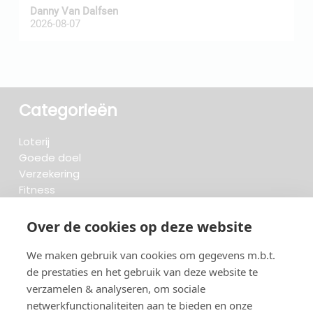
Danny Van Dalfsen
P
2026-08-07
2
Categorieën
Loterij
Goede doel
Verzekering
Fitness
Krant & Tijdschrift
Opzeggen.be
Over de cookies op deze website
We maken gebruik van cookies om gegevens m.b.t.
FAQ
de prestaties en het gebruik van deze website te
Beoordelingen
verzamelen & analyseren, om sociale
Blog
Meteen opzeggen
netwerkfunctionaliteiten aan te bieden en onze