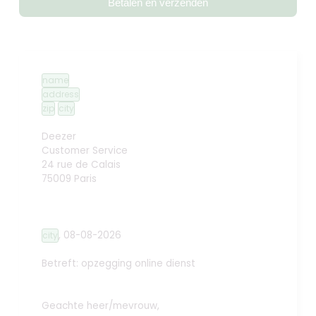
Betalen en verzenden
name
address
zip
city
Deezer
Customer Service
24 rue de Calais
75009 Paris
,
08-08-2026
city
Betreft: opzegging online dienst
Geachte heer/mevrouw,