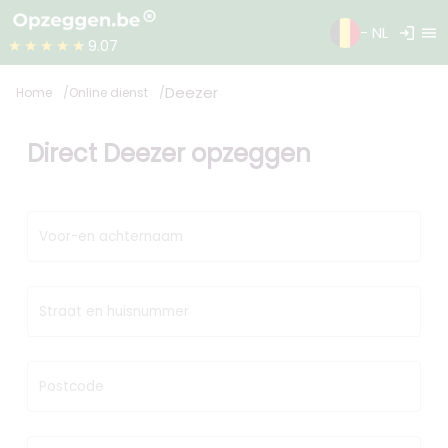
login
menu
- NL
★★★★★
9.07
Deezer
Home
Online dienst
Direct Deezer opzeggen
Voor-en achternaam
Straat en huisnummer
Postcode