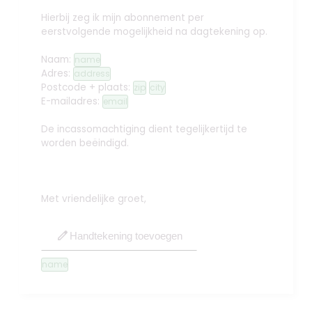
Hierbij zeg ik mijn abonnement per
eerstvolgende mogelijkheid na dagtekening op.
Naam:
name
Adres:
address
Postcode + plaats:
zip
city
E-mailadres:
email
De incassomachtiging dient tegelijkertijd te
worden beëindigd.
Met vriendelijke groet,
edit
Handtekening toevoegen
name