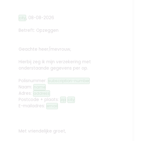
,
08-08-2026
city
Betreft: Opzeggen
Geachte heer/mevrouw,
Hierbij zeg ik mijn verzekering met
onderstaande gegevens per
op.
Polisnummer:
subscription-number
Naam:
name
Adres:
address
Postcode + plaats:
zip
city
E-mailadres:
email
Met vriendelijke groet,