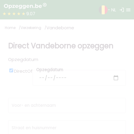
login
menu
- NL
★★★★★
9.07
Vandeborne
Home
Verzekering
Direct Vandeborne opzeggen
Opzegdatum
Opzegdatum
Direct
Of
Voor- en achternaam
Straat en huisnummer