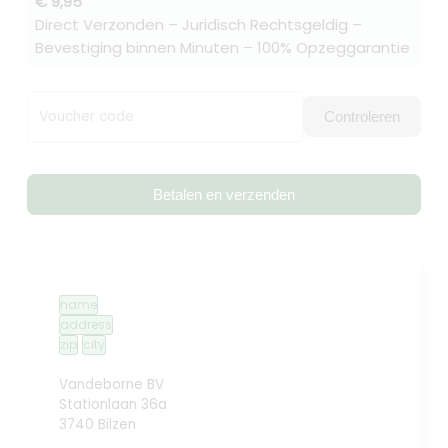
€ 9,95
Direct Verzonden – Juridisch Rechtsgeldig –
Bevestiging binnen Minuten – 100% Opzeggarantie
Voucher code
Controleren
Betalen en verzenden
name
address
zip
city
Vandeborne BV
Stationlaan 36a
3740 Bilzen