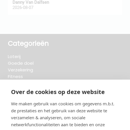
Danny Van Dalfsen
P
2026-08-07
2
Categorieën
Loterij
Goede doel
Verzekering
Fitness
Krant & Tijdschrift
Opzeggen.be
Over de cookies op deze website
We maken gebruik van cookies om gegevens m.b.t.
FAQ
de prestaties en het gebruik van deze website te
Beoordelingen
verzamelen & analyseren, om sociale
Blog
Meteen opzeggen
netwerkfunctionaliteiten aan te bieden en onze