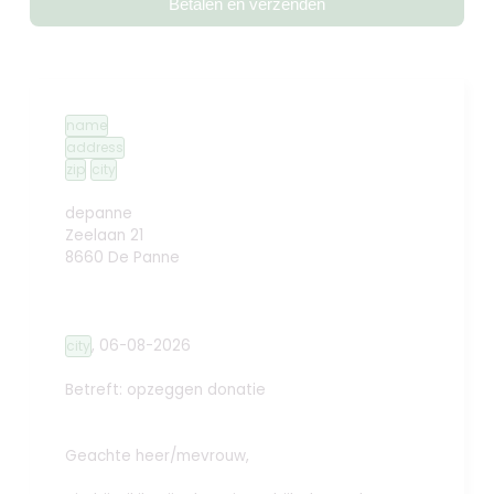
Betalen en verzenden
name
address
zip
city
depanne
Zeelaan 21
8660 De Panne
,
06-08-2026
city
Betreft: opzeggen donatie
Geachte heer/mevrouw,