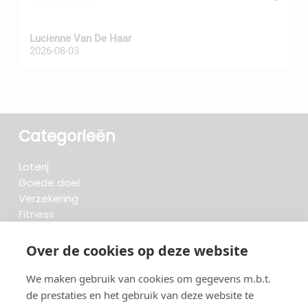
Z
Lucienne Van De Haar
R
2026-08-03
2
Categorieën
Loterij
Goede doel
Verzekering
Fitness
Krant & Tijdschrift
Opzeggen.be
Over de cookies op deze website
We maken gebruik van cookies om gegevens m.b.t.
FAQ
de prestaties en het gebruik van deze website te
Beoordelingen