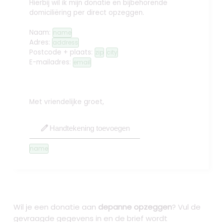
Hierbij wil ik mijn donatie en bijbehorende
domiciliëring per direct opzeggen.
Naam:
name
Adres:
address
Postcode + plaats:
zip
city
E-mailadres:
email
Met vriendelijke groet,
edit
Handtekening toevoegen
name
Wil je een donatie aan
depanne opzeggen
? Vul de
gevraagde gegevens in en de brief wordt