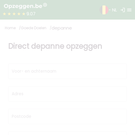
login
menu
- NL
★★★★★
9.07
depanne
Home
Goede Doelen
Direct depanne opzeggen
Voor- en achternaam
Adres
Postcode