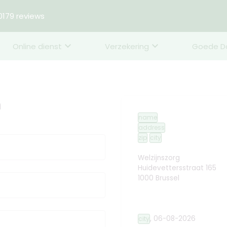
179 reviews
Online dienst
Verzekering
Goede D
n
name
address
zip
city
Welzijnszorg
Huidevettersstraat 165
1000 Brussel
,
06-08-2026
city