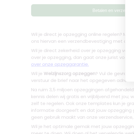
Betalen en verzende
Wil je direct je opzegging online regelen? Maa
ons hiervan een verzendbevestiging met daarbij
Wil je direct zekerheid over je
opzegging van W
over je opzegging, dan gaat onze jurist voor 
over onze opzeggarantie.
Wil je
Welzijnszorg opzeggen
? Vul de gevraag
verstuur de brief naar het opgegeven adres. 
Na ruim 3,5 miljoen opzeggingen afgehandeld 
kennis delen wij gratis en vrijblijvend met jo
zelf te regelen. Ook onze templates kun je gr
informatie doorgeeft en dat jouw opzegging go
geen gebruik maakt van onze verzendservice, 
Wil je het optimale gemak met jouw opzegging?
meer te doen. Wij doen al het vervelende werk