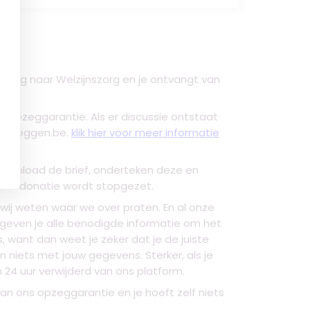
ging naar Welzijnszorg
en je ontvangt van
ect opzeggarantie. Als er discussie ontstaat
n Opzeggen.be.
klik hier voor meer informatie
Download de brief, onderteken deze en
jouw donatie wordt stopgezet.
wij weten waar we over praten. En al onze
we geven je alle benodigde informatie om het
, want dan weet je zeker dat je de juiste
 niets met jouw gegevens. Sterker, als je
24 uur verwijderd van ons platform.
van ons opzeggarantie en je hoeft zelf niets