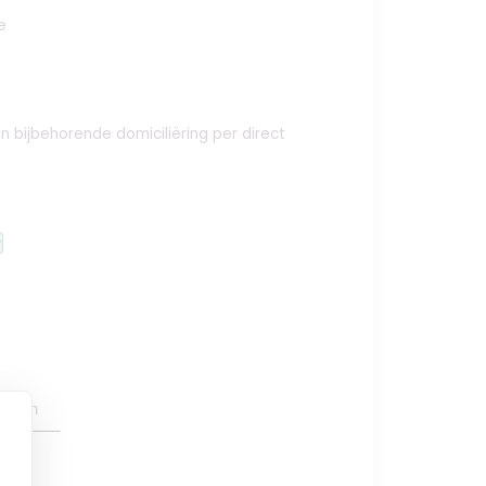
e
 en bijbehorende domiciliëring per direct
y
oegen