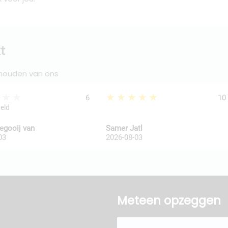
t
 houden van ons
★★★
★★★★★
6
10
geld
legooij van
Samer Jatl
03
2026-08-03
Meteen opzeggen