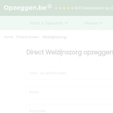
★★★★★
9.07
Gebaseerd op 10
Krant & Tijdschrift
Fitness
Welzijnszorg
Home
Goede Doelen
Direct Welzijnszorg opzegge
Voor- en achternaam
Adres
Postcode