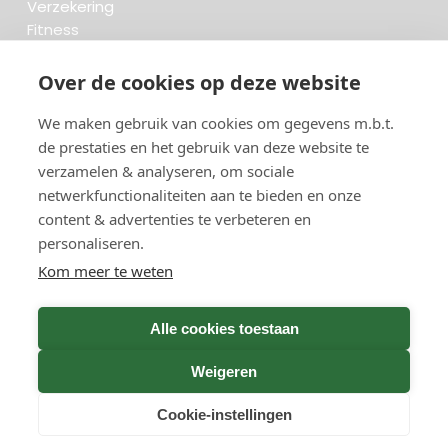
Verzekering
Fitness
Krant & Tijdschrift
Opzeggen.be
Over de cookies op deze website
We maken gebruik van cookies om gegevens m.b.t.
FAQ
de prestaties en het gebruik van deze website te
Beoordelingen
verzamelen & analyseren, om sociale
Blog
Meteen opzeggen
netwerkfunctionaliteiten aan te bieden en onze
content & advertenties te verbeteren en
personaliseren.
Zoeken..
Kom meer te weten
736 opzeggingen afgelopen 30 dagen - 3.666.127
Alle cookies toestaan
group
opzeggingen in totaal
Weigeren
Cookie-instellingen
GreenOnline BV Gebruiksvoorwaarden