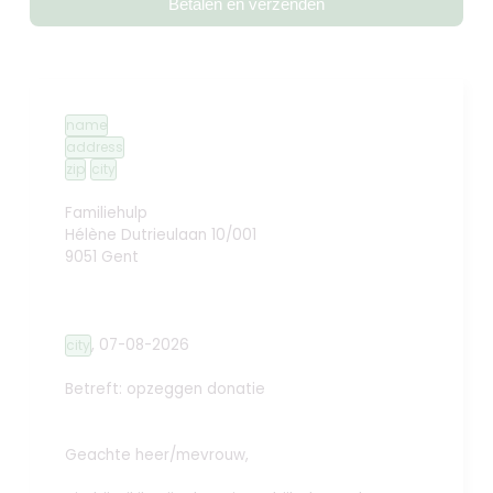
Betalen en verzenden
name
address
zip
city
Familiehulp
Hélène Dutrieulaan 10/001
9051 Gent
,
07-08-2026
city
Betreft: opzeggen donatie
Geachte heer/mevrouw,