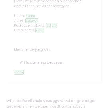
Hierbij wil ik mijn donatie en bijbehorende
domiciliëring per direct opzeggen.
Naam:
name
Adres:
address
Postcode + plaats:
zip
city
E-mailadres:
email
Met vriendelijke groet,
edit
Handtekening toevoegen
name
Wil je de
Familiehulp opzeggen
? Vul de gevraagde
gegevens in en de brief wordt automatisch