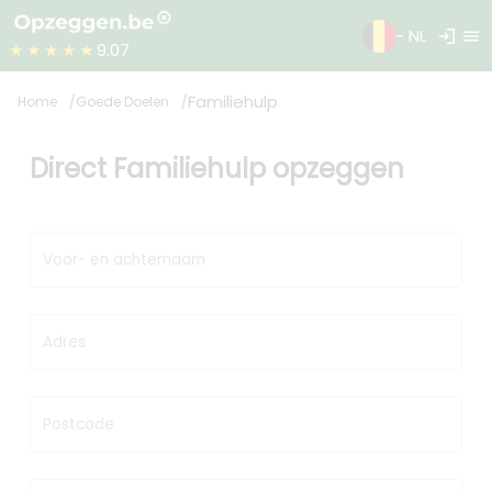
login
menu
- NL
★★★★★
9.07
Familiehulp
Home
Goede Doelen
Direct Familiehulp opzeggen
Voor- en achternaam
Adres
Postcode