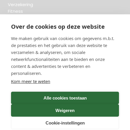
Verzekering
Fitness
Krant & Tijdschrift
Opzeggen.be
Over de cookies op deze website
We maken gebruik van cookies om gegevens m.b.t.
FAQ
de prestaties en het gebruik van deze website te
Beoordelingen
verzamelen & analyseren, om sociale
Blog
Meteen opzeggen
netwerkfunctionaliteiten aan te bieden en onze
content & advertenties te verbeteren en
personaliseren.
Zoeken..
Kom meer te weten
719 opzeggingen afgelopen 30 dagen - 3.666.347
Alle cookies toestaan
group
opzeggingen in totaal
Weigeren
Cookie-instellingen
GreenOnline BV Gebruiksvoorwaarden