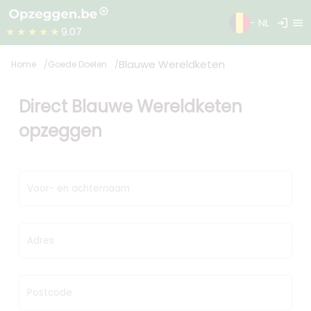
login
menu
- NL
★★★★★
9.07
Blauwe Wereldketen
Home
Goede Doelen
Direct Blauwe Wereldketen
opzeggen
Voor- en achternaam
Adres
Postcode