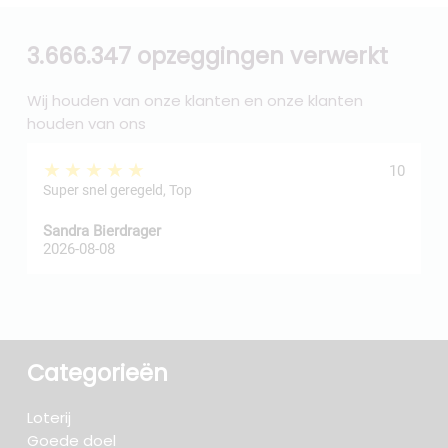
3.666.347 opzeggingen verwerkt
Wij houden van onze klanten en onze klanten
houden van ons
★★★★★
10
Super snel geregeld, Top
Sandra Bierdrager
f
2026-08-08
2
Categorieën
Loterij
Goede doel