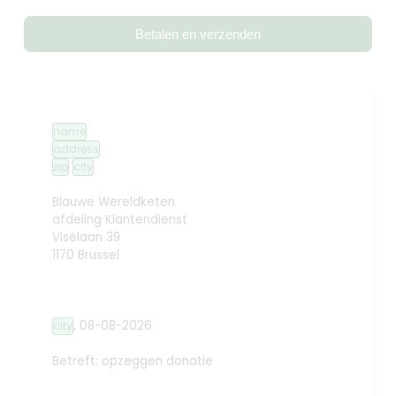
Betalen en verzenden
name
address
zip
city
Blauwe Wereldketen
afdeling Klantendienst
Visélaan 39
1170 Brussel
,
08-08-2026
city
Betreft: opzeggen donatie