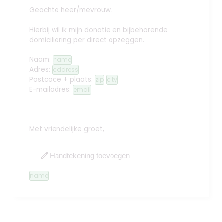
Geachte heer/mevrouw,
Hierbij wil ik mijn donatie en bijbehorende
domiciliëring per direct opzeggen.
Naam:
name
Adres:
address
Postcode + plaats:
zip
city
E-mailadres:
email
Met vriendelijke groet,
edit
Handtekening toevoegen
name