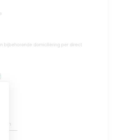
e
 en bijbehorende domiciliëring per direct
y
oegen