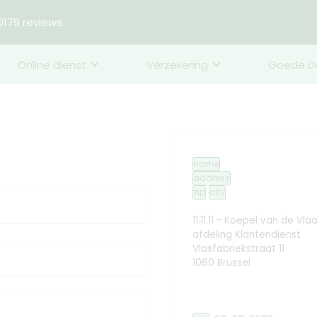
179 reviews
Online dienst
Verzekering
Goede D
name
address
zip
city
11.11.11 - Koepel van de 
afdeling Klantendienst
Vlasfabriekstraat 11
1060 Brussel