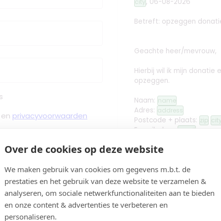
,
06-08-2026
city
Betreft: opzeggen donati
Geachte heer/mevrouw,
Hierbij wil ik mijn donatie
opzeggen.
s
Naam:
name
Adres:
address
en
privacyvoorwaarden
Postcode + plaats:
zip
cit
E-mailadres:
email
Over de cookies op deze website
 Bevestiging binnen Minuten
We maken gebruik van cookies om gegevens m.b.t. de
Met vriendelijke groet,
prestaties en het gebruik van deze website te verzamelen &
analyseren, om sociale netwerkfunctionaliteiten aan te bieden
edit
Handtekening toev
Controleren
en onze content & advertenties te verbeteren en
personaliseren.
name