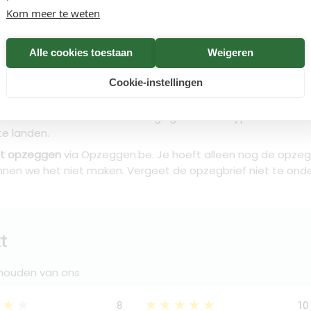
Kom meer te weten
n
Alle cookies toestaan
Weigeren
en. Jij kunt alles direct online regelen en wij verzenden je
Cookie-instellingen
n je opzegbrief.
iverse Vlaamse Noord-Zuidbewegingen vallen. Zij proberen al
te landen.
kunt opzeggen
via Opzeggen.be. Je hoeft alleen nog de opzegb
kunnen we het niet maken. Vergeet de opzegbrief niet te on
t
 houden van ons
★★★
★★★★★
8
10