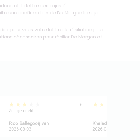
ées et la lettre sera ajustée
uite une confirmation de De Morgen lorsque
r pour vous votre lettre de résiliation pour
ons nécessaires pour résilier De Morgen et
★★★★★
★★★★★
6
Zelf geregeld
Rico Ballegooij van
Khaled Al Wakaa
2026-08-03
2026-08-03