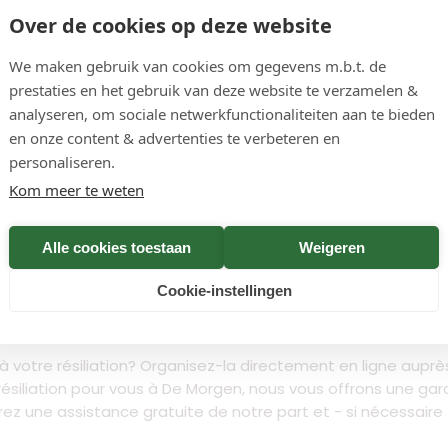
– Confirmation en
Over de cookies op deze website
100%
We maken gebruik van cookies om gegevens m.b.t. de
prestaties en het gebruik van deze website te verzamelen &
Vérifier
analyseren, om sociale netwerkfunctionaliteiten aan te bieden
en onze content & advertenties te verbeteren en
personaliseren.
Kom meer te weten
Alle cookies toestaan
Weigeren
ais il est possible que l'on essaie de vous en dissuader. La 
 Si vous ne souhaitez pas procéder par téléphone, vous pouve
Cookie-instellingen
 aller jusqu'à 30 jours. Vous n'avez pas de nouvelles après 
votre résiliation? Organisez-la directement en ligne auprès 
ésiliation pour vous à De Morgen, nous vous offrons une gara
rez une assistance gratuite de notre part et - si nécessaire