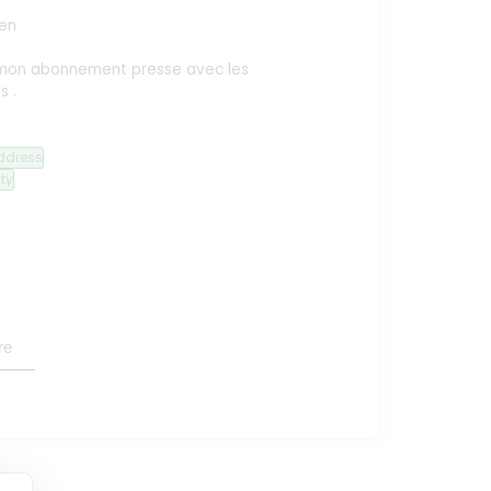
en
ie mon abonnement presse avec les
ès
.
ddress
ity
re