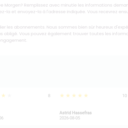
e Morgen? Remplissez avec minutie les informations demand
ez-la et envoyez-la à l'adresse indiquée. Vous recevrez ens
ier les abonnements. Nous sommes bien sûr heureux d'expédie
obligé. Vous pouvez également trouver toutes les informati
 engagement.
★★★
★★★★★
8
10
Astrid Hassefras
06
2026-08-05