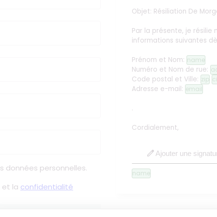
Objet: Résiliation
De Morg
Par la présente, je résil
informations suivantes d
Prénom et Nom:
name
Numéro et Nom de rue:
a
Code postal et Ville:
zip
c
Adresse e-mail:
email
.
Cordialement,
edit
Ajouter une signatu
s données personnelles.
name
et la
confidentialité