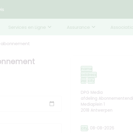
is
Services en Ligne
Assurance
Associatio
f-abonnement
bonnement
name
address
zip
city
DPG Media
afdeling Abonnementend
Mediaplein 1
2018 Antwerpen
,
08-08-2026
city